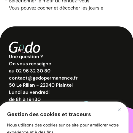
– Sélectionner le motif du rendez-vous
– Vous pouvez cocher et décocher les jours e
Une question ?
On vous renseigne
au
02 96 32 30 80
contact@gedopermanence.fr
50 Le Rillan - 22940 Plaintel
Lundi au vendredi
de 8h à 19h30
Samedi de 8h à 12h30
Gestion des cookies et traceurs
Nous utilisons des cookies sur ce site pour améliorer votre
© 2026 - GEDO - Tous droits réservés.
expérience et à des fins