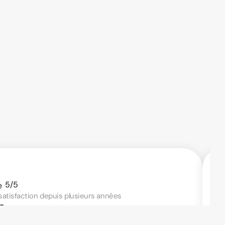
nda optimisé
Confidentialité
5/5
satisfaction depuis plusieurs années
P.
 Google