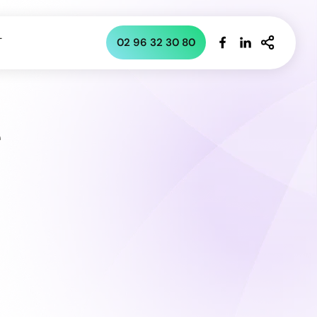
T
02 96 32 30 80
e
éphonique : externalisez la
s appels
ique
ion de leur accueil téléphonique