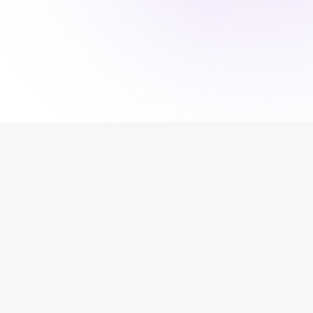
s
es
 l’accueil téléphonique
 d’appels importants tout en améliorant l’expérience des