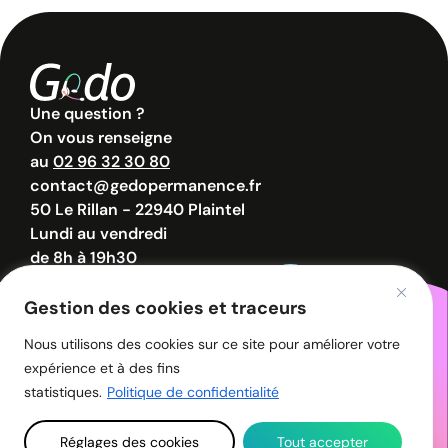
Une question ?
On vous renseigne
au
02 96 32 30 80
contact@gedopermanence.fr
50 Le Rillan - 22940 Plaintel
Lundi au vendredi
de 8h à 19h30
Samedi de 8h à 12h30
Gestion des cookies et traceurs
Nous utilisons des cookies sur ce site pour améliorer votre
© 2026 - GEDO - Tous droits réservés.
expérience et à des fins
Politique de confidentialité
Mentions légales
statistiques.
Politique de confidentialité
Réglages des cookies
Tout accepter