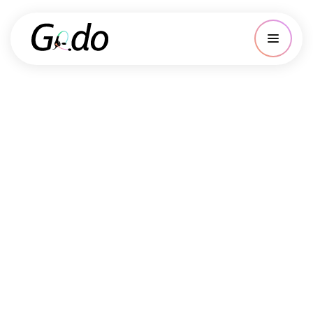
30% des appels manqués
Des clients qui rappellent… ou pas
Agenda irrégulier
Temps perdu au téléphone
48 appels décrochés / mois
34 RDV qualifiés posés
0 interruption pendant vos audiences