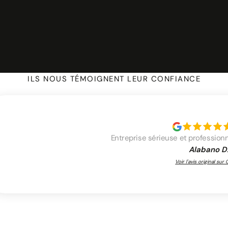
r d’un accueil professionnel sans avoir à recruter ni gérer de
s clients, avec un coût maîtrisé et directement lié à votre ac
ILS NOUS TÉMOIGNENT LEUR CONFIANCE
Entreprise sérieuse et profession
Alabano D
Voir l'avis original sur
e pour artisans adaptée