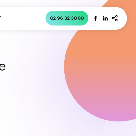
T
02 96 32 30 80
e
lus aucun appel vous faire
hantier