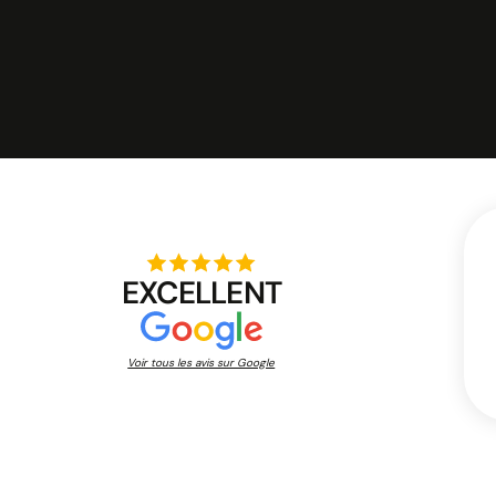
Oui, une permanence téléphonique permet de bénéficie
l’embauche tout en assurant une réponse continue à vo
EXCELLENT
Voir tous les avis sur Google
Une permanence téléphoniqu