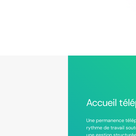
En tant qu’artisan, vos jo
les imprévus. Dans ce cont
interrompre votre travail o
Les appels s’accumulent a
suivi de chantier, souvent
Une permanence téléphoniq
continu, de qualifier les 
tout en restant pleinement 
Accueil tél
Une permanence télép
rythme de travail sou
une gestion structurée