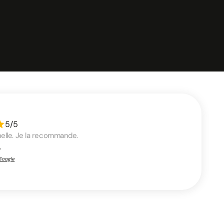
 personnel. Vous évitez les contraintes liées à
tivité.
5/5
nelle. Je la recommande.
.
 Google