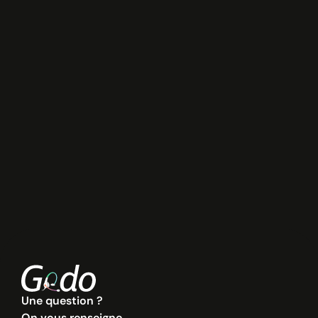
J’accepte la
politique de confidentialité
.
Une question ?
On vous renseigne