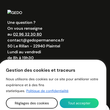
Une question ?
On vous renseigne
au
02 96 32 30 80
contact@gedopermanence.fr
50 Le Rillan - 22940 Plaintel
Lundi au vendredi
de 8h à 19h30
Samedi de 8h à 12h30
Gestion des cookies et traceurs
Nous utilisons des cookies sur ce site pour améliorer votre
© 2026 - GEDO - Tous droits réservés.
expérience et à des fins
Politique de confidentialité
Mentions légales
statistiques.
Politique de confidentialité
Réglages des cookies
Tout accepter