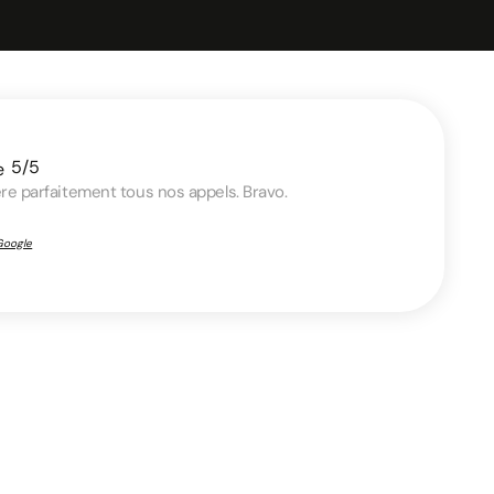
5/5
gère parfaitement tous nos appels. Bravo.
 Google