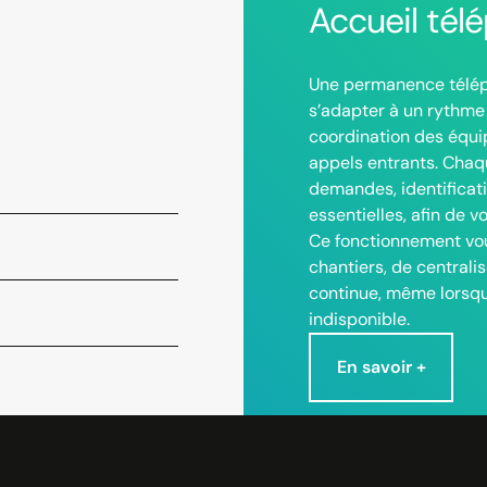
Accueil tél
Une permanence télép
s’adapter à un rythme 
coordination des équi
appels entrants. Chaqu
demandes, identificati
essentielles, afin de v
Ce fonctionnement vou
chantiers, de central
continue, même lorsque
indisponible.
En savoir +