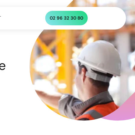
T
02 96 32 30 80
e
lus aucun appel
 vos chantiers ni vous faire