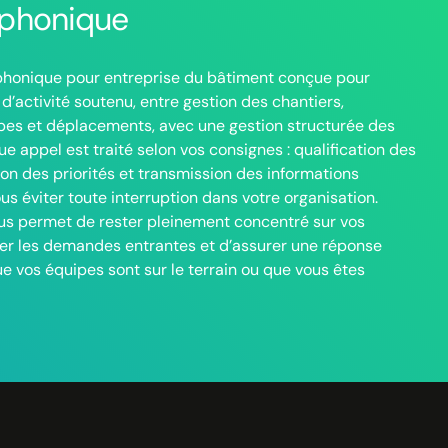
éphonique
P
honique pour entreprise du bâtiment conçue pour
Un 
d’activité soutenu, entre gestion des chantiers,
vous
pes et déplacements, avec une gestion structurée des
en c
e appel est traité selon vos consignes : qualification des
dema
on des priorités et transmission des informations
SMS)
ous éviter toute interruption dans votre organisation.
clie
s permet de rester pleinement concentré sur vos
Ce f
iser les demandes entrantes et d’assurer une réponse
sans
 vos équipes sont sur le terrain ou que vous êtes
tout