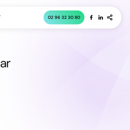
T
02 96 32 30 80
ar