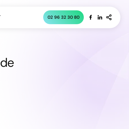
T
02 96 32 30 80
 de
otre disponibilité dans l’agenda partagé
s plages de prise de rendez-vous dans votre agenda