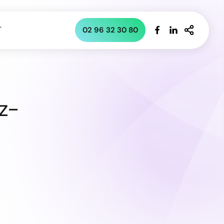
T
02 96 32 30 80
z-
 un motif de rendez-vous dans votre agenda
otifs dans le menu déroulant