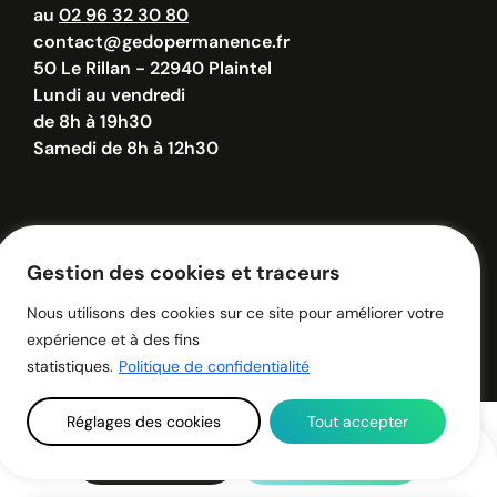
au
02 96 32 30 80
contact@gedopermanence.fr
50 Le Rillan - 22940 Plaintel
Lundi au vendredi
de 8h à 19h30
Samedi de 8h à 12h30
© 2026 - GEDO - Tous droits réservés.
Politique de confidentialité
Mentions légales
Gestion des cookies et traceurs
Nous utilisons des cookies sur ce site pour améliorer votre
expérience et à des fins
statistiques.
Politique de confidentialité
Réglages des cookies
Tout accepter
Une info ?
02 96 32 30 80