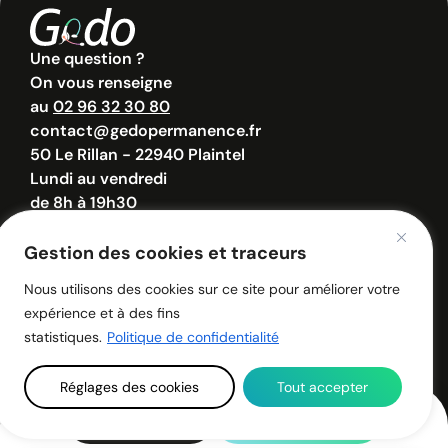
Une question ?
On vous renseigne
au
02 96 32 30 80
contact@gedopermanence.fr
50 Le Rillan - 22940 Plaintel
Lundi au vendredi
de 8h à 19h30
Samedi de 8h à 12h30
Gestion des cookies et traceurs
Nous utilisons des cookies sur ce site pour améliorer votre
© 2026 - GEDO - Tous droits réservés.
expérience et à des fins
Politique de confidentialité
Mentions légales
statistiques.
Politique de confidentialité
Réglages des cookies
Tout accepter
Une info ?
02 96 32 30 80