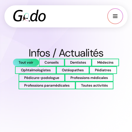
Infos / Actualités
Tout voir
Conseils
Dentistes
Médecins
Ophtalmologistes
Ostéopathes
Pédiatres
Pédicure-podologue
Professions médicales
Professions paramédicales
Toutes activités
Gestion de votre agenda Doctolib : nos
conseils
Chaque appel mérite une réponse : un enjeu