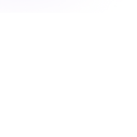
souvent sous-estimé Chaque appel entrant
représente une occasion d’échanger avec un
client,…
Un appel manqué n’est jamais anodin
Chaque appel mérite une réponse : un enjeu
souvent sous-estimé Chaque appel entrant
représente une occasion d’échanger avec un
client,…