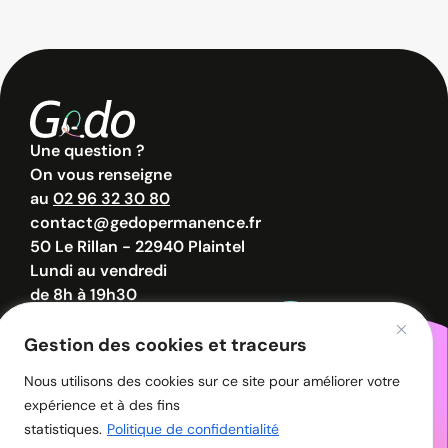
Une question ?
On vous renseigne
au
02 96 32 30 80
contact@gedopermanence.fr
50 Le Rillan - 22940 Plaintel
Lundi au vendredi
de 8h à 19h30
Samedi de 8h à 12h30
Gestion des cookies et traceurs
Nous utilisons des cookies sur ce site pour améliorer votre
© 2026 - GEDO - Tous droits réservés.
expérience et à des fins
Politique de confidentialité
Mentions légales
statistiques.
Politique de confidentialité